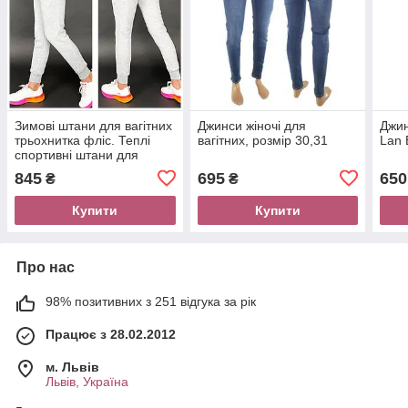
Зимові штани для вагітних
Джинси жіночі для
Джин
трьохнитка фліс. Теплі
вагітних, розмір 30,31
Lan 
спортивні штани для
майбутніх мам
845
695
650
₴
₴
Купити
Купити
Про нас
98% позитивних з 251 відгука за рік
Працює з 28.02.2012
м. Львів
Львів, Україна