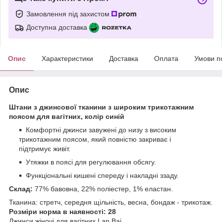
Замовлення під захистом
Доступна доставка
Опис
Характеристики
Доставка
Оплата
Умови п
Опис
Штани з джинсової тканини з широким трикотажним
поясом для вагітних, колір синій
Комфортні джинси завужені до низу з високим
трикотажним поясом, який повністю закриває і
підтримує живіт.
Утяжки в поясі для регулювання обсягу.
Функціональні кишені спереду і накладні ззаду.
Склад:
77% бавовна, 22% поліестер, 1% еластан.
Тканина: стретч, середня щільність, весна, бондаж - трикотаж.
Розміри норма в наявності: 28
Джинси жіночі для вагітних Lan Bai