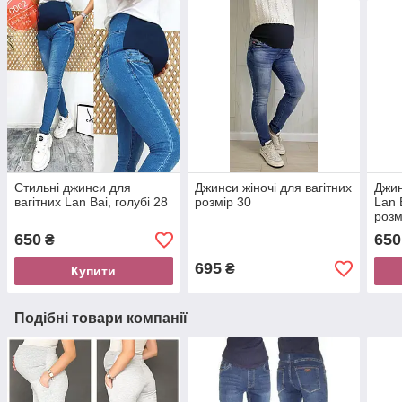
Стильні джинси для
Джинси жіночі для вагітних
Джин
вагітних Lan Bai, голубі 28
розмір 30
Lan 
розм
650
650
₴
695
₴
Купити
Подібні товари компанії