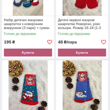
Набір дитячих махрових
Дитячі червоні махрові
шкарпеток з новорічним
шкарпетки Новорічні, різні
візерунком (3 пари) + сумка-
кольори. Розмір 16-18 (1-3
розмальовка у подарунок
роки)
Готово до відправки
Готово до відправки
195
48
₴
₴/пара
Купити
Купити