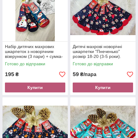
Набір дитячих махрових
Дитячі махрові новорічні
шкарпеток з новорічним
шкарпетки "Пнеченько"
візерунком (3 пари) + сумка-
розмір 18-20 (3-5 роки).
розмальовка у подарунок
Шкарпетки зимові для дітей
Готово до відправки
Готово до відправки
195
59
₴
₴/пара
Купити
Купити