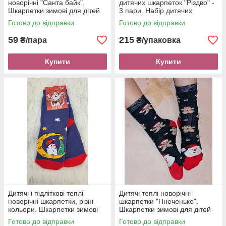
новорічні "Санта байк".
дитячих шкарпеток "Різдво" -
Шкарпетки зимові для дітей
3 пари. Набір дитячих
різні кольори та малюнки
новорічних шкарпеток
Готово до відправки
Готово до відправки
59
215
₴/пара
₴/упаковка
Купити
Купити
Дитячі і підліткові теплі
Дитячі теплі новорічні
новорічні шкарпетки, різні
шкарпетки "Пнеченько".
кольори. Шкарпетки зимові
Шкарпетки зимові для дітей
для дітей
різні кольори та малюнки
Готово до відправки
Готово до відправки