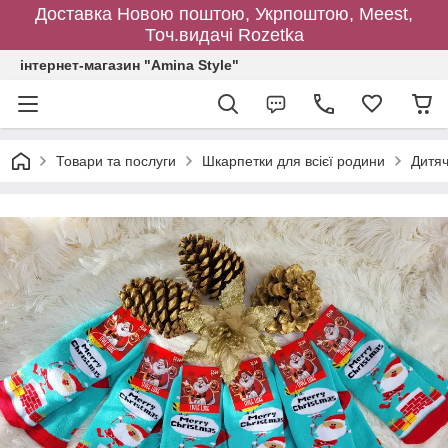
Доставка Новою поштою, Укрпоштою, Meest,
Точ.видачі Rozetka
інтернет-магазин "Amina Style"
Товари та послуги
Шкарпетки для всієї родини
Дитяч