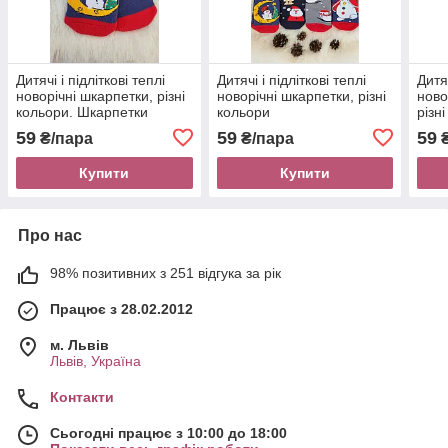
Дитячі і підліткові теплі
Дитячі і підліткові теплі
Дитя
новорічні шкарпетки, різні
новорічні шкарпетки, різні
ново
кольори. Шкарпетки
кольори
різн
зимові для дітей
59
59
59
₴/пара
₴/пара
₴
Купити
Купити
Про нас
98% позитивних з 251 відгука за рік
Працює з 28.02.2012
м. Львів
Львів, Україна
Контакти
Сьогодні працює з 10:00 до 18:00