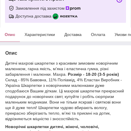
Замовлення під захистом
Доступна доставка
Опис
Характеристики
Доставка
Оплата
Умови п
Опис
Дитячі махрові шкарпетки з красивим зимовим новорічним
малюнком, гарна якість, м'яка і еластична гумка, різні
забарвлення і малюнки. Махра.
Розмір - 18-20 (3-5 років)
Склад - 85% Бавовна, 11% Поліамід, 4% Еластан Виробник -
Україна Шкарпетки з новорічними малюнками дуже
сподобаюся Вашим діткам. Ці махрові шкарпетки прекрасний
подарунок до новорічних свят, купуйте і робіть сюрпризи
маленьким модникам. Вони не тільки яскраві і святкові вони
ще й дуже теплі! Шкарпетки чудово вбирають вологу,
прекрасно зберігають тепло, м'які та приємні на дотик,
відрізняються міцністю і зносостійкість.
Новорічні шкарпетки дитячі, жіночі, чоловічі,