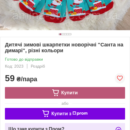
Дитячі зимові шкарпетки новорічні "Санта на
димарі", різні кольори
Готово до відправки
Код: 2023
Роздріб
59
₴/пара
Купити
або
Купити з
Що таке купити з Пром?