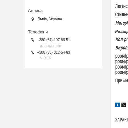
Легінс
Стильн
Львів, Україна
Матері
Розмі
Колір:
+380 (67) 107-86-51
для дзвінків
Виробн
+380 (93) 312-54-63
розмір
VIBER
розмір
розмір
розмір
Приєм
ХАРАК