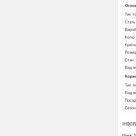
Осно
Тип т
Стать
Вироб
Колір
Країн
Розмі
Стан
Вид в
Кори
Тип т
Вид в
Посад
Сезон
ІНФОР
Ціна:
3