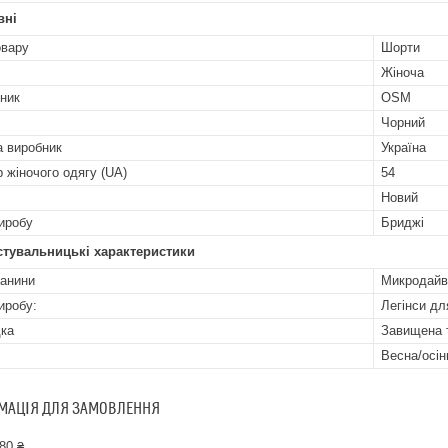
вні
овару
Шорти
Жіноча
ник
OSM
Чорний
а виробник
Україна
р жіночого одягу (UA)
54
Новий
иробу
Бриджі
стувальницькі характеристики
канини
Микродайв
иробу:
Легінси дл
ка
Завищена 
Весна/осін
МАЦІЯ ДЛЯ ЗАМОВЛЕННЯ
80 ₴