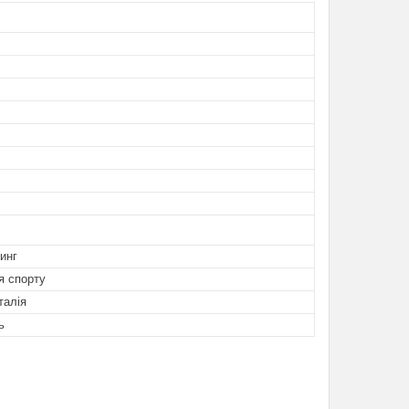
инг
я спорту
талія
ь