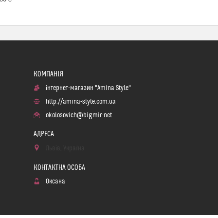
інтернет-магазин "Amina Style"
http://amina-style.com.ua
okolosovich@bigmir.net
Львів, Україна
Оксана