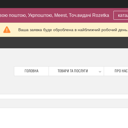
вою поштою, Укрпоштою, Meest, Точ.видачі Rozetka
ката
Ваша заявка буде оброблена в найближчий робочий день
ГОЛОВНА
ТОВАРИ ТА ПОСЛУГИ
ПРО НАС