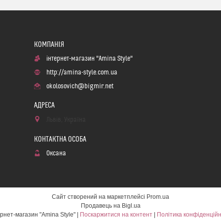
інтернет-магазин "Amina Style"
http://amina-style.com.ua
okolosovich@bigmir.net
Львів, Україна
Оксана
Сайт створений на маркетплейсі
Prom.ua
Продавець на Bigl.ua
інтернет-магазин "Amina Style" |
Поскаржитися на контент
|
Політика конфіденційн