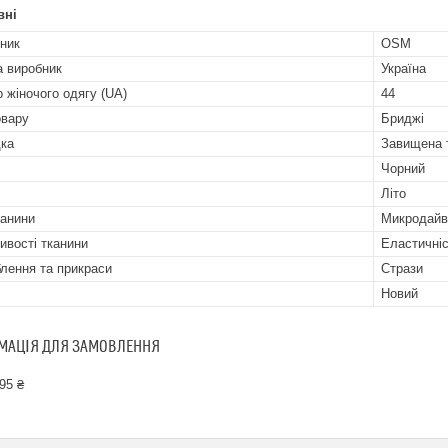
вні
ник
OSM
а виробник
Україна
р жіночого одягу (UA)
44
овару
Бриджі
ка
Завищена 
Чорний
Літо
канини
Микродайв
ивості тканини
Еластичніс
лення та прикраси
Стрази
Новий
МАЦІЯ ДЛЯ ЗАМОВЛЕННЯ
95 ₴