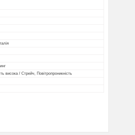
талія
инг
ть висока / Стрейч, Повітропроникність