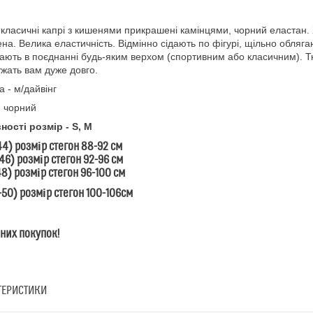
 класичні капрі з кишенями прикрашені камінцями, чорний еластан.
на. Велика еластичність. Відмінно сідають по фігурі, щільно облягаю
ають в поєднанні будь-яким верхом (спортивним або класичним). Т
жать вам дуже довго.
а - м/дайвінг
- чорний
ності розмір - S, М
44) розмір стегон 88-92 см
46) розмір стегон 92-96 см
48) розмір стегон 96-100 см
-50) розмір стегон 100-106см
них покупок!
ТЕРИСТИКИ