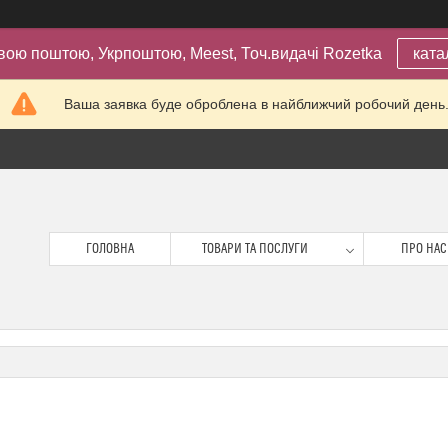
вою поштою, Укрпоштою, Meest, Точ.видачі Rozetka
ката
Ваша заявка буде оброблена в найближчий робочий день
ГОЛОВНА
ТОВАРИ ТА ПОСЛУГИ
ПРО НАС