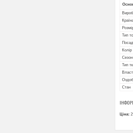
Осно
Вироб
Країн
Розмі
Тип т
Посад
Колір
Сезон
Тип т
Власт
Оздоб
Стан
ІНФОР
Ціна:
2