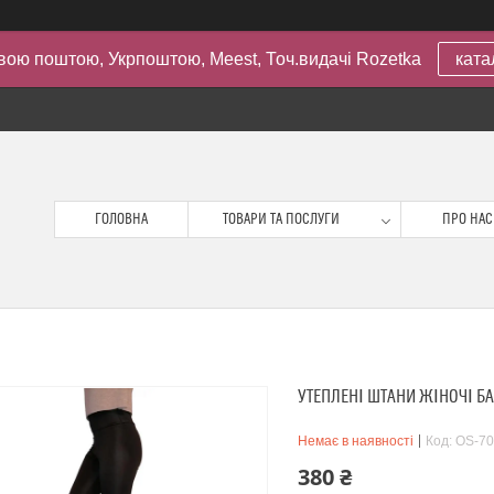
вою поштою, Укрпоштою, Meest, Точ.видачі Rozetka
ката
ГОЛОВНА
ТОВАРИ ТА ПОСЛУГИ
ПРО НАС
УТЕПЛЕНІ ШТАНИ ЖІНОЧІ Б
Немає в наявності
Код:
OS-70
380 ₴