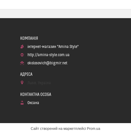
інтернет-магазин "Amina Style"
http://amina-style.com.ua
okolosovich@bigmir.net
Львів, Україна
Оксана
Сайт створений на маркетплейсі
Prom.ua