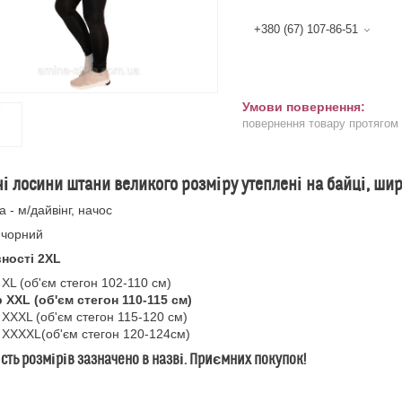
+380 (67) 107-86-51
повернення товару протягом
і лосини штани великого розміру утеплені на байці, шир
а - м/дайвінг, начос
- чорний
вності 2XL
 XL (об'єм стегон 102-110 см)
 XXL (об'єм стегон 110-115 см)
 XXXL (об'єм стегон 115-120 см)
 XХXXL(об'єм стегон 120-124см)
сть розмірів зазначено в назві. Приємних покупок!