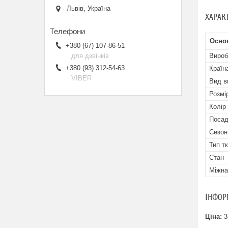
Львів, Україна
ХАРАК
Осно
+380 (67) 107-86-51
для дзвінків
Вироб
+380 (93) 312-54-63
Країн
VIBER
Вид в
Розмі
Колір
Посад
Сезон
Тип т
Стан
Міжна
ІНФОР
Ціна:
3