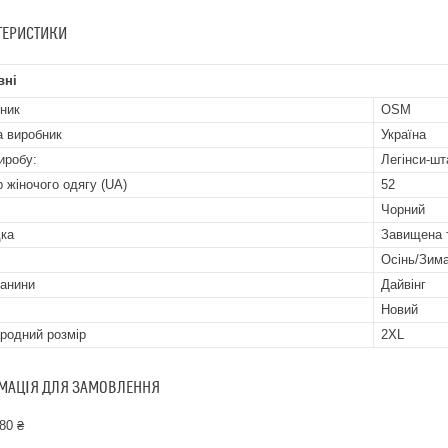
ТЕРИСТИКИ
вні
ник
OSM
а виробник
Україна
иробу:
Легінси-шт
р жіночого одягу (UA)
52
Чорний
ка
Завищена 
Осінь/Зим
канини
Дайвінг
Новий
родний розмір
2XL
МАЦІЯ ДЛЯ ЗАМОВЛЕННЯ
80 ₴