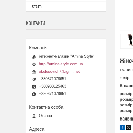
Статті
КОНТАКТИ
інтернет-магазин "Amina Style"
Жіноч
http://amina-style.com.ua
тканин
okolosovich@bigmir.net
колір 
+380671078651
В ная
+380933125463
розмір
+380671078651
розмір
розмір
розмір
Оксана
Наявні