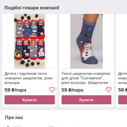
Подібні товари компанії
Дитячі і підліткові теплі
Теплі шкарпетки новорічні
Дитяч
новорічні шкарпетки, різні
для дітей "Сніговичок",
ново
кольори
різні кольори. Шкарпетки
коль
махрові дитячі
зимо
59
59
59
₴/пара
₴/пара
₴
Купити
Купити
Про нас