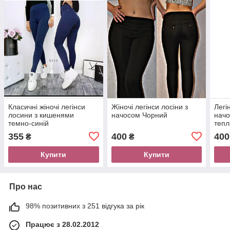
Класичні жіночі легінси
Жіночі легінси лосіни з
Легі
лосини з кишенями
начосом Чорний
начо
темно-синій
тепл
355
400
400
₴
₴
Купити
Купити
Про нас
98% позитивних з 251 відгука за рік
Працює з 28.02.2012