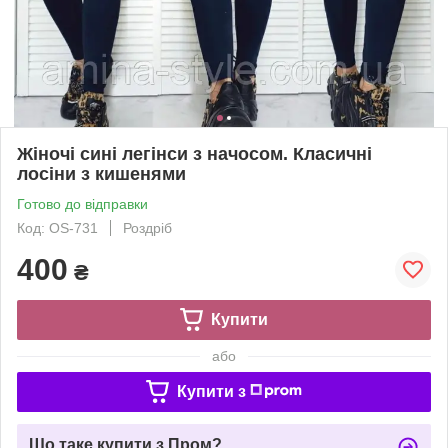
Жіночі сині легінси з начосом. Класичні
лосіни з кишенями
Готово до відправки
Код: OS-731
Роздріб
400
₴
Купити
або
Купити з
Що таке купити з Пром?