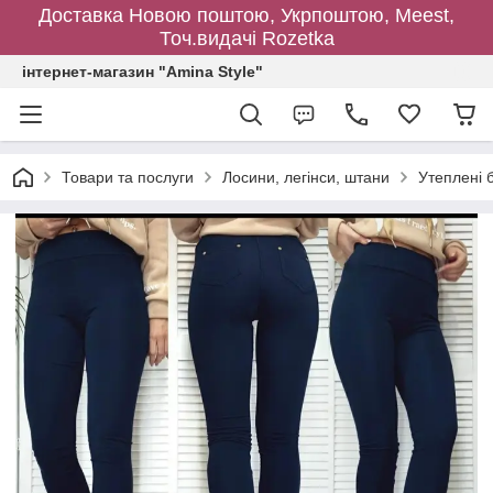
Доставка Новою поштою, Укрпоштою, Meest,
Точ.видачі Rozetka
інтернет-магазин "Amina Style"
Товари та послуги
Лосини, легінси, штани
Утеплені б