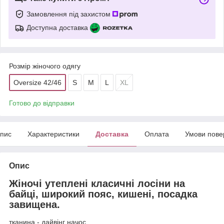
Замовлення під захистом
Доступна доставка
Розмір жіночого одягу
Oversize 42/46
S
М
L
XL
Готово до відправки
пис
Характеристики
Доставка
Оплата
Умови пове
Опис
Жіночі утеплені класичні лосіни на
байці, широкий пояс, кишені, посадка
завищена.
тканина - дайвінг начос