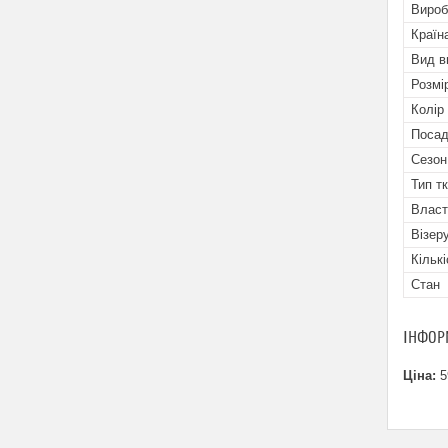
Вироб
Країн
Вид в
Розмі
Колір
Посад
Сезон
Тип т
Власт
Візеру
Кільк
Стан
ІНФОР
Ціна:
5