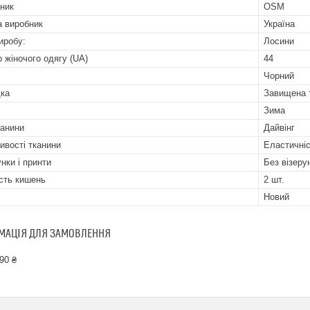
ник
OSM
а виробник
Україна
иробу:
Лосини
р жіночого одягу (UA)
44
Чорний
ка
Завищена 
Зима
канини
Дайвінг
ивості тканини
Еластичніс
нки і принти
Без візерун
ість кишень
2 шт.
Новий
МАЦІЯ ДЛЯ ЗАМОВЛЕННЯ
90 ₴