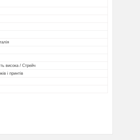
талія
ть висока / Стрейч
ків і принтів