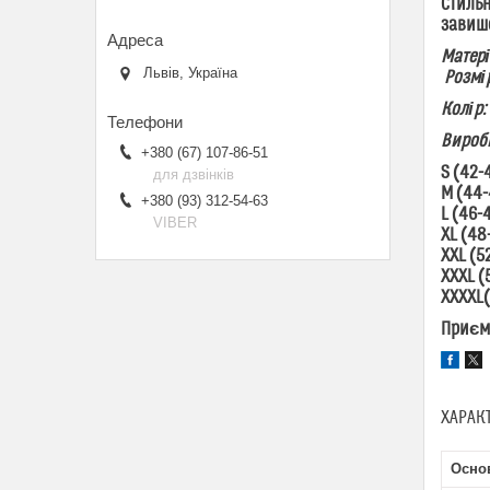
Стильн
завиш
Матері
Львів, Україна
Розмір
Колір:
Виробн
+380 (67) 107-86-51
S (42-
для дзвінків
M (44-
+380 (93) 312-54-63
L (46-
VIBER
XL (48
XXL (5
XXXL (
XХXXL(
Приєм
ХАРАК
Осно