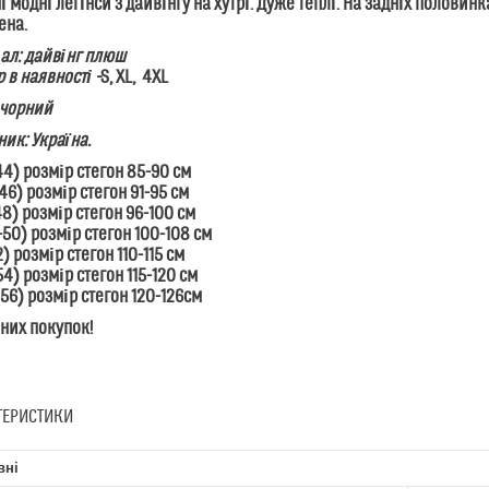
і модні легінси з дайвінгу на хутрі. Дуже теплі. На задніх полови
ена.
ал: дайвінг плюш
 в наявності -
S, XL, 4XL
 чорний
ик: Україна.
44) розмір стегон 85-90 см
46) розмір стегон 91-95 см
48) розмір стегон 96-100 см
-50) розмір стегон 100-108 см
2) розмір стегон 110-115 см
54) розмір стегон 115-120 см
56) розмір стегон 120-126см
них покупок!
ТЕРИСТИКИ
вні