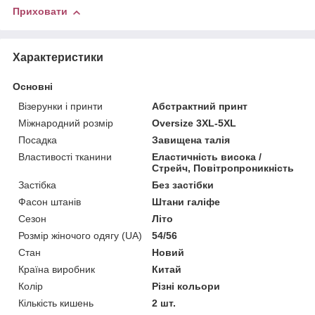
Приховати
Характеристики
Основні
Візерунки і принти
Абстрактний принт
Міжнародний розмір
Oversize 3XL-5XL
Посадка
Завищена талія
Властивості тканини
Еластичність висока /
Стрейч, Повітропроникність
Застібка
Без застібки
Фасон штанів
Штани галіфе
Сезон
Літо
Розмір жіночого одягу (UA)
54/56
Стан
Новий
Країна виробник
Китай
Колір
Різні кольори
Кількість кишень
2 шт.