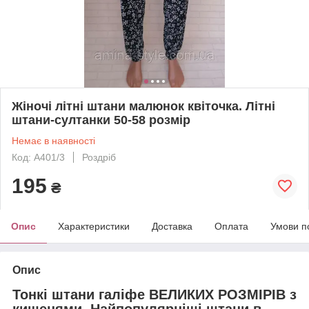
Жіночі літні штани малюнок квіточка. Літні
штани-султанки 50-58 розмір
Немає в наявності
Код: А401/3
Роздріб
195
₴
Опис
Характеристики
Доставка
Оплата
Умови п
Опис
Тонкі штани галіфе ВЕЛИКИХ РОЗМІРІВ з
кишенями. Найпопулярніші штани в