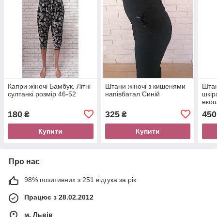
Капри жіночі Бамбук. Літні
Штани жіночі з кишенями
Штан
султанкі розмір 46-52
напівбатал Синій
шкір
екош
180
325
450
₴
₴
Купити
Купити
Про нас
98% позитивних з 251 відгука за рік
Працює з 28.02.2012
м. Львів