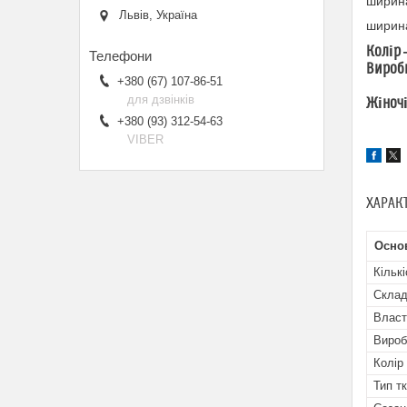
ширина
Львів, Україна
ширина
Колір 
Виробн
+380 (67) 107-86-51
для дзвінків
Жіночі
+380 (93) 312-54-63
VIBER
ХАРАК
Осно
Кільк
Скла
Власт
Вироб
Колір
Тип т