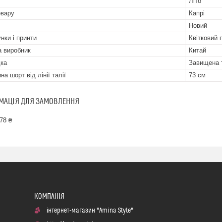
Літо
овару
Капрі
Новий
нки і принти
Квітковий 
а виробник
Китай
ка
Завищена 
а шорт від лінії талії
73 см
МАЦІЯ ДЛЯ ЗАМОВЛЕННЯ
78 ₴
інтернет-магазин "Amina Style"