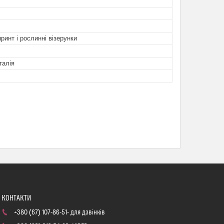
принт і рослинні візерунки
талія
+380 (67) 107-86-51
для дзвінків