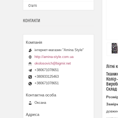
Статті
КОНТАКТИ
інтернет-магазин "Amina Style"
http://amina-style.com.ua
okolosovich@bigmir.net
Літні 
+380671078651
Тканин
+380933125463
Колір 
+380671078651
Виробн
Склад 
Розмір
Оксана
Замір
довжин