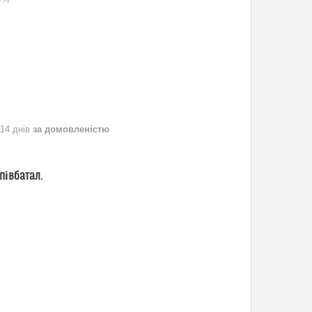
+/4
 14 днів
за домовленістю
півбатал.