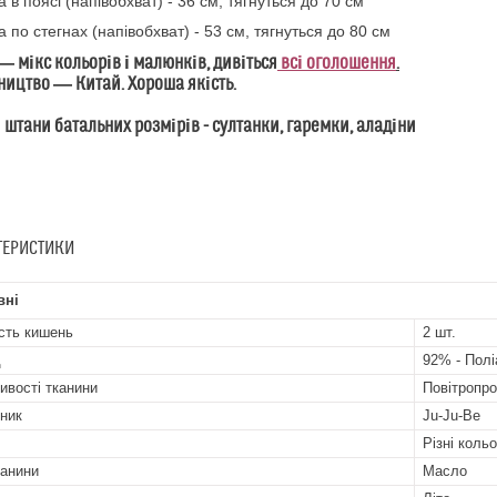
 в поясі (напівобхват) - 36 см, тягнуться до 70 см
 по стегнах (напівобхват) - 53 см, тягнуться до 80 см
― мікс кольорів і малюнків, дивіться
всі оголошення
.
ицтво ― Китай. Хороша якість.
 штани батальних розмірів - султанки, гаремки, аладіни
ТЕРИСТИКИ
вні
ість кишень
2 шт.
д
92% - Полі
ивості тканини
Повітропро
ник
Ju-Ju-Be
Різні коль
канини
Масло