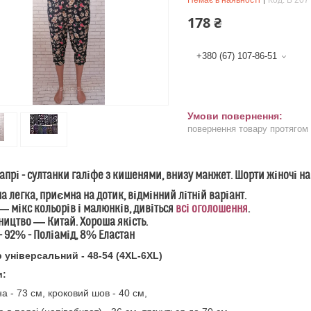
Немає в наявності
Код:
В 207
178 ₴
+380 (67) 107-86-51
повернення товару протягом
капрі - султанки галіфе з кишенями, внизу манжет. Шорти жіночі на
а легка, приємна на дотик, відмінний літній варіант.
― мікс кольорів і малюнків, дивіться
всі оголошення
.
ицтво ― Китай. Хороша якість.
- 92% - Поліамід, 8% Еластан
 універсальний - 48-54 (4XL-6XL)
и:
а - 73 см, кроковий шов - 40 см,