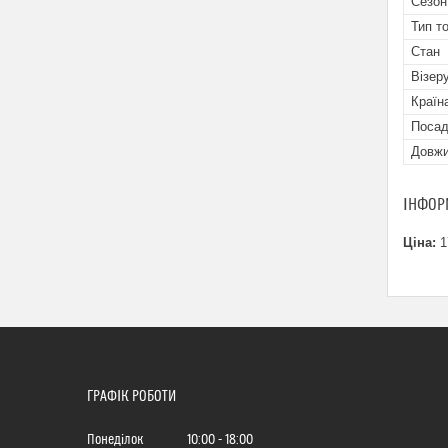
Сезон
Тип т
Стан
Візеру
Країн
Посад
Довжин
ІНФОР
Ціна:
1
ГРАФІК РОБОТИ
Понеділок
10:00
18:00