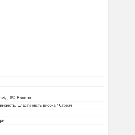
амід, 8% Еластан
никність, Еластичність висока / Стрейч
ори