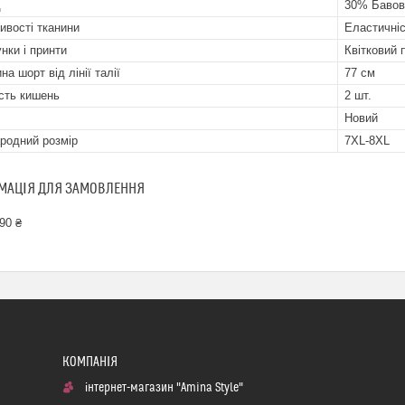
д
30% Бавов
ивості тканини
Еластичніс
нки і принти
Квітковий 
а шорт від лінії талії
77 см
ість кишень
2 шт.
Новий
родний розмір
7XL-8XL
МАЦІЯ ДЛЯ ЗАМОВЛЕННЯ
90 ₴
інтернет-магазин "Amina Style"