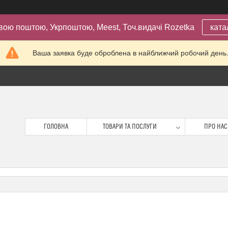
вою поштою, Укрпоштою, Meest, Точ.видачі Rozetka
ката
Ваша заявка буде оброблена в найближчий робочий день
ГОЛОВНА
ТОВАРИ ТА ПОСЛУГИ
ПРО НАС