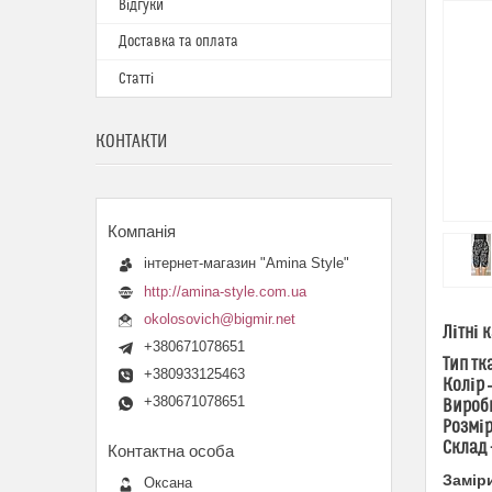
Відгуки
Доставка та оплата
Статті
КОНТАКТИ
інтернет-магазин "Amina Style"
http://amina-style.com.ua
okolosovich@bigmir.net
Літні 
+380671078651
Тип тк
+380933125463
Колір 
+380671078651
Виробн
Розмір
Склад 
Замір
Оксана