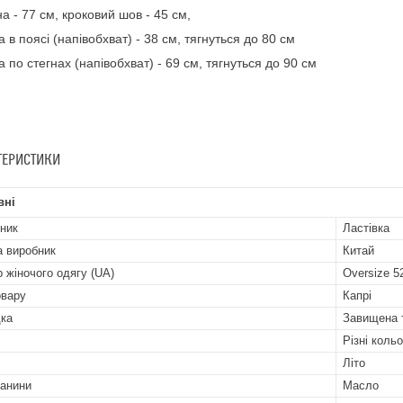
а - 77 см, кроковий шов - 45 см,
 в поясі (напівобхват) - 38 см, тягнуться до 80 см
 по стегнах (напівобхват) - 69 см, тягнуться до 90 см
ТЕРИСТИКИ
вні
ник
Ластівка
а виробник
Китай
р жіночого одягу (UA)
Oversize 5
овару
Капрі
ка
Завищена 
Різні коль
Літо
канини
Масло