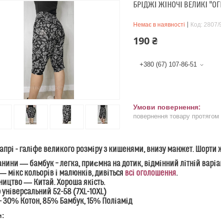
БРІДЖІ ЖІНОЧІ ВЕЛИКІ "ОГІ
Немає в наявності
Код:
2807/
190 ₴
+380 (67) 107-86-51
повернення товару протягом
капрі - галіфе великого розміру з кишенями, внизу манжет. Шорти ж
анини ― бамбук – легка, приємна на дотик, відмінний літній варіа
― мікс кольорів і малюнків, дивіться
всі оголошення
.
ицтво ― Китай. Хороша якість.
 універсальний 52-58 (7XL-10XL)
- 30% Котон, 85% Бамбук, 15% Поліамід
и: