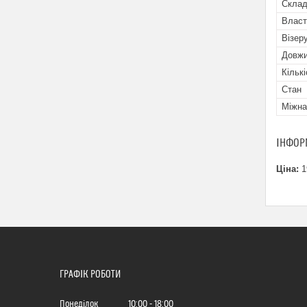
Скла
Власт
Візеру
Довжин
Кільк
Стан
Міжна
ІНФОР
Ціна:
1
ГРАФІК РОБОТИ
Понеділок
10:00
18:00