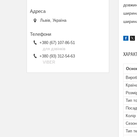
довжин
ширина
Львів, Україна
ширина
+380 (67) 107-86-51
для дзвінків
ХАРАК
+380 (93) 312-54-63
VIBER
Осно
Вироб
Країн
Розмі
Тип т
Посад
Колір
Сезон
Тип т