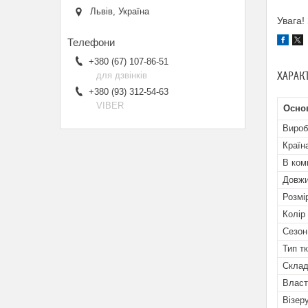
Львів, Україна
Увага!
+380 (67) 107-86-51
ХАРАК
для дзвінків
+380 (93) 312-54-63
VIBER
Основ
Вироб
Країн
В ком
Довжи
Розмі
Колір
Сезон
Тип т
Скла
Власт
Візеру