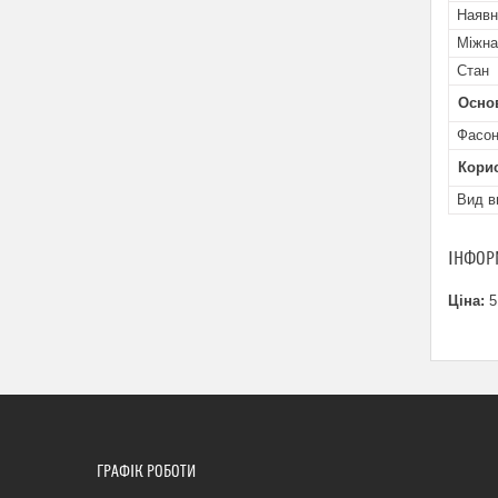
Наявн
Міжна
Стан
Осно
Фасон
Кори
Вид в
ІНФОР
Ціна:
5
ГРАФІК РОБОТИ