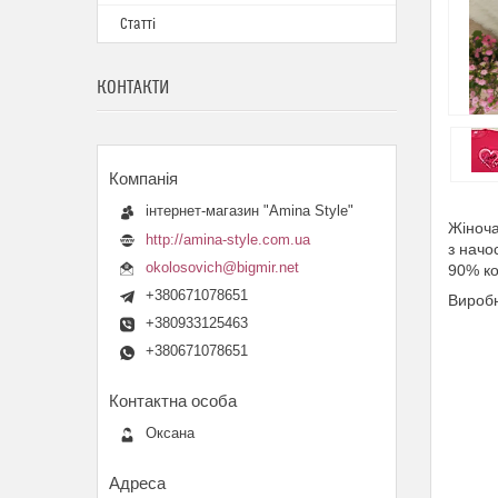
Статті
КОНТАКТИ
інтернет-магазин "Amina Style"
Жіноча
http://amina-style.com.ua
з начо
okolosovich@bigmir.net
90% ко
+380671078651
Виробн
+380933125463
+380671078651
Оксана