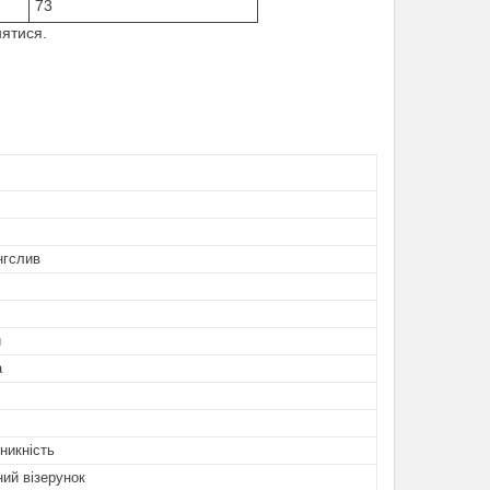
73
нятися.
нгслив
й
а
никність
ий візерунок