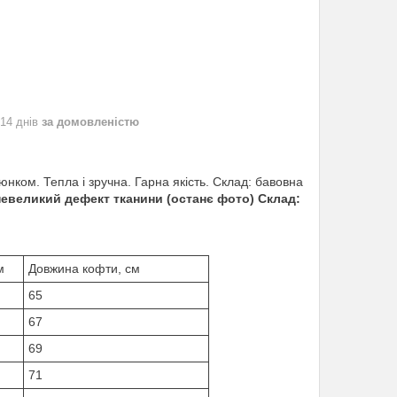
 14 днів
за домовленістю
ком. Тепла і зручна. Гарна якість. Склад: бавовна
 невеликий дефект тканини (останє фото)
Склад:
м
Довжина кофти, см
65
67
69
71