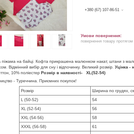
+380 (67) 107-86-51
повернення товару протягом
 піжама на байці. Кофта прикрашена малюнком накат, штани з малюн
сом. Відмінний вибір для сну і відпочинку. Великий розмір.
Уцінка -
ттон, 10% поліестер
Розмір в наявності- XL(52-54)
ицтво - Туреччина. Приємних покупок!
Розмір
Ширина по грудях, с
L (50-52)
54
ХL (52-54)
56
ХХL (54-56)
58
ХХХL (56-58)
61