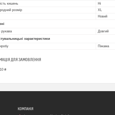
ість кишень
Ні
родний розмір
XL
Новий
вні
 рукава
Довгий
стувальницькі характеристики
иробу
Піжама
МАЦІЯ ДЛЯ ЗАМОВЛЕННЯ
10 ₴