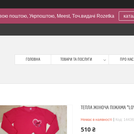
вою поштою, Укрпоштою, Meest, Точ.видачі Rozetka
ката
ГОЛОВНА
ТОВАРИ ТА ПОСЛУГИ
ПРО НАС
ТЕПЛА ЖІНОЧА ПІЖАМА "LOV
Немає в наявності
Код:
14436
510 ₴