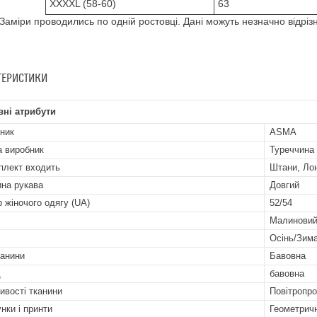
ХХХХL (58-60)
63
 Заміри проводились по одній ростовці. Дані можуть незначно відріз
ТЕРИСТИКИ
ні атрибути
ник
ASMA
а виробник
Туреччина
плект входить
Штани, Ло
на рукава
Довгий
р жіночого одягу (UA)
52/54
Малинови
Осінь/Зим
канини
Бавовна
д
бавовна
ивості тканини
Повітропро
нки і принти
Геометричн