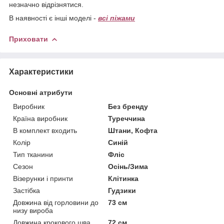
незначно відрізнятися.
В наявності є інші моделі -
всі піжами
Приховати
Характеристики
Основні атрибути
Виробник
Без бренду
Країна виробник
Туреччина
В комплект входить
Штани, Кофта
Колір
Синій
Тип тканини
Фліс
Сезон
Осінь/Зима
Візерунки і принти
Клітинка
Застібка
Гудзики
Довжина від горловини до
73 см
низу вироба
Довжина крокового шва
72 см