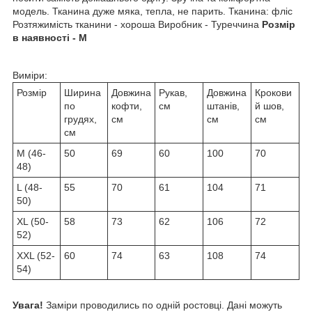
модель. Тканина дуже мяка, тепла, не парить. Тканина: фліс
Розтяжимість тканини - хороша Виробник - Туреччина
Розмір
в наявності - М
Виміри:
Розмір
Ширина
Довжина
Рукав,
Довжина
Крокови
по
кофти,
см
штанів,
й шов,
грудях,
см
см
см
см
М (46-
50
69
60
100
70
48)
L (48-
55
70
61
104
71
50)
ХL (50-
58
73
62
106
72
52)
ХХL (52-
60
74
63
108
74
54)
Увага!
Заміри проводились по одній ростовці. Дані можуть