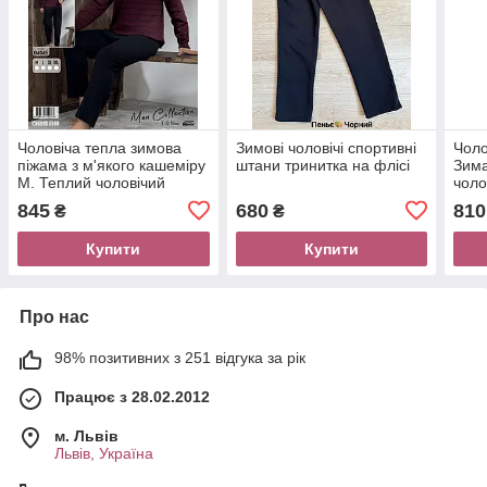
Чоловіча тепла зимова
Зимові чоловічі спортивні
Чоло
піжама з м'якого кашеміру
штани тринитка на флісі
Зима
М. Теплий чоловічий
чоло
домашній костюм
845
680
810
₴
₴
Купити
Купити
Про нас
98% позитивних з 251 відгука за рік
Працює з 28.02.2012
м. Львів
Львів, Україна