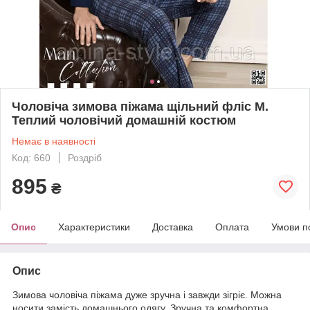
Чоловіча зимова піжама щільний фліс М.
Теплий чоловічий домашній костюм
Немає в наявності
Код: 660
Роздріб
895
₴
Опис
Характеристики
Доставка
Оплата
Умови п
Опис
Зимова чоловіча піжама дуже зручна і завжди зігріє. Можна
носити замість домашнього одягу. Зручна та комфортна