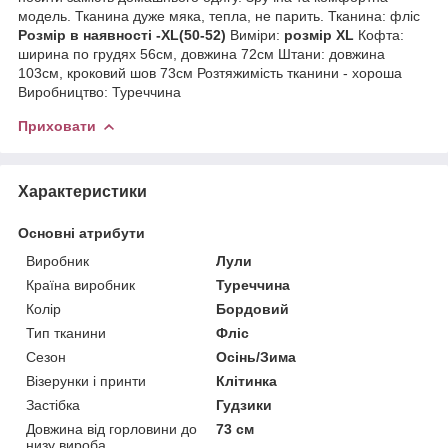
модель. Тканина дуже мяка, тепла, не парить. Тканина: фліс
Розмір в наявності -ХL(50-52)
Виміри:
розмір ХL
Кофта:
ширина по грудях 56см, довжина 72см Штани: довжина
103см, кроковий шов 73см Розтяжимість тканини - хороша
Виробництво: Туреччина
Приховати
Характеристики
Основні атрибути
Виробник
Лули
Країна виробник
Туреччина
Колір
Бордовий
Тип тканини
Фліс
Сезон
Осінь/Зима
Візерунки і принти
Клітинка
Застібка
Гудзики
Довжина від горловини до
73 см
низу вироба