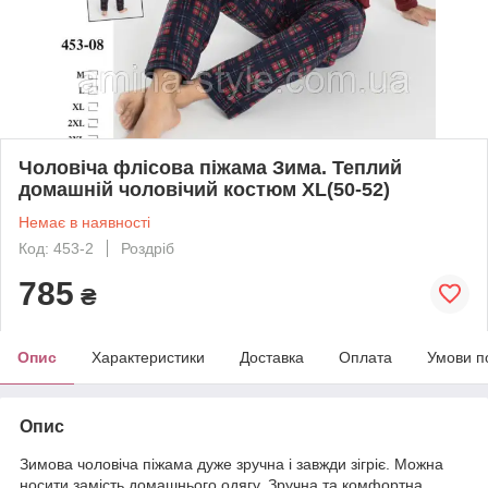
Чоловіча флісова піжама Зима. Теплий
домашній чоловічий костюм ХL(50-52)
Немає в наявності
Код: 453-2
Роздріб
785
₴
Опис
Характеристики
Доставка
Оплата
Умови п
Опис
Зимова чоловіча піжама дуже зручна і завжди зігріє. Можна
носити замість домашнього одягу. Зручна та комфортна