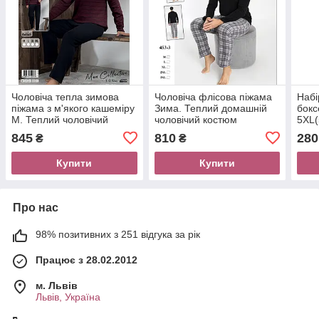
Чоловіча тепла зимова
Чоловіча флісова піжама
Набі
піжама з м'якого кашеміру
Зима. Теплий домашній
бокс
М. Теплий чоловічий
чоловічий костюм
5XL(
домашній костюм
845
810
280
₴
₴
Купити
Купити
Про нас
98% позитивних з 251 відгука за рік
Працює з 28.02.2012
м. Львів
Львів, Україна