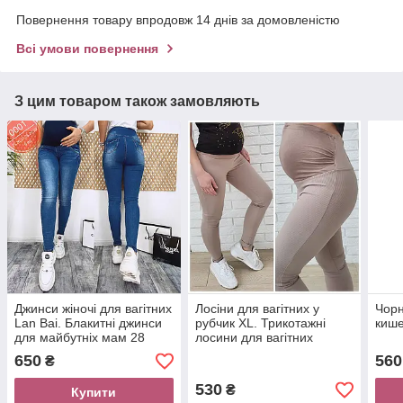
Повернення товару впродовж 14 днів за домовленістю
Всі умови повернення
З цим товаром також замовляють
Джинси жіночі для вагітних
Лосіни для вагітних у
Чорн
Lan Bai. Блакитні джинси
рубчик ХL. Трикотажні
кише
для майбутніх мам 28
лосини для вагітних
650
560
₴
530
₴
Купити