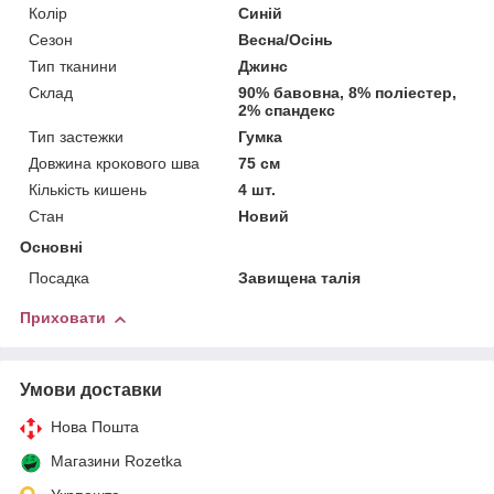
Колір
Синій
Сезон
Весна/Осінь
Тип тканини
Джинс
Склад
90% бавовна, 8% поліестер,
2% спандекс
Тип застежки
Гумка
Довжина крокового шва
75 см
Кількість кишень
4 шт.
Стан
Новий
Основні
Посадка
Завищена талія
Приховати
Умови доставки
Нова Пошта
Магазини Rozetka