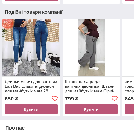
Подібні товари компанії
Джинси жіночі для вагітних
Штани палацо для
Зимо
Lan Bai. Блакитні джинси
вагітних двонитка. Штани
трьо
для майбутніх мам 28
для майбутніх мам Сірий
спор
майб
650
799
845
₴
₴
Купити
Купити
Про нас