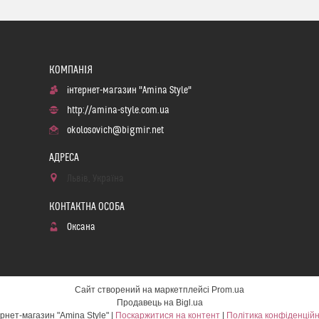
інтернет-магазин "Amina Style"
http://amina-style.com.ua
okolosovich@bigmir.net
Львів, Україна
Оксана
Сайт створений на маркетплейсі
Prom.ua
Продавець на Bigl.ua
інтернет-магазин "Amina Style" |
Поскаржитися на контент
|
Політика конфіденційн