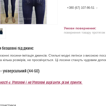
+380 (67) 107-86-51
повернення товару протягом
 безшовні під джинс
зонні лосини-імітація джинсів. Стильні модні легінси з високою пос
на кілька розмірів, не просвічується. Ці лосини стануть чудовим до
 - універсальний (44-50)
ності є Утеплені і не Утеплені варіанти, різні принти.