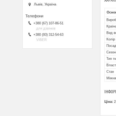
ХАРАК
Львів, Україна
Осно
Вироб
+380 (67) 107-86-51
Країн
для дзвінків
Вид в
+380 (93) 312-54-63
Колір
VIBER
Посад
Сезон
Тип т
Власт
Стан
Міжна
ІНФОР
Ціна:
2