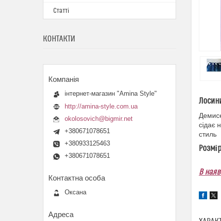
Статті
КОНТАКТИ
інтернет-магазин "Amina Style"
Лосини
http://amina-style.com.ua
Демисе
okolosovich@bigmir.net
сідає 
+380671078651
стиль
+380933125463
Розмір
+380671078651
В наяв
Оксана