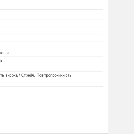
у
талія
нь
ть висока / Стрейч, Повітропроникність