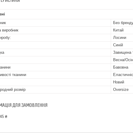
ТЕРИСТИКИ
вні
ник
Без бренд
а виробник
Китай
иробу:
Лосини
Синій
ка
Завищена 
Весна/Осі
канини
Бавовна
ивості тканини
Еластичніс
Новий
родний розмір
Oversize
МАЦІЯ ДЛЯ ЗАМОВЛЕННЯ
45 ₴