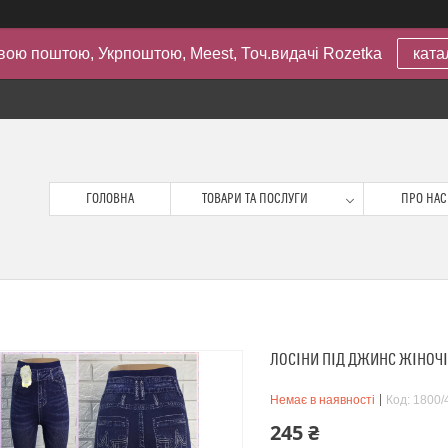
вою поштою, Укрпоштою, Meest, Точ.видачі Rozetka
ката
ГОЛОВНА
ТОВАРИ ТА ПОСЛУГИ
ПРО НАС
ЛОСІНИ ПІД ДЖИНС ЖІНОЧІ
Немає в наявності
Код:
1800/
245 ₴