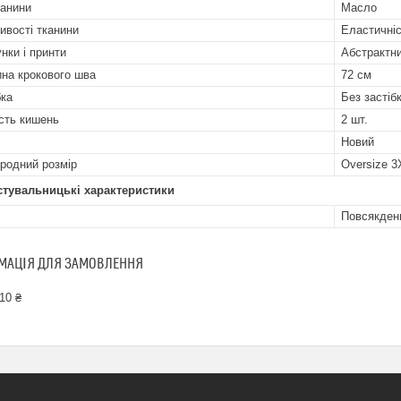
канини
Масло
ивості тканини
Еластичніс
нки і принти
Абстрактн
на крокового шва
72 см
бка
Без застіб
ість кишень
2 шт.
Новий
родний розмір
Oversize 3
стувальницькі характеристики
Повсякден
МАЦІЯ ДЛЯ ЗАМОВЛЕННЯ
10 ₴