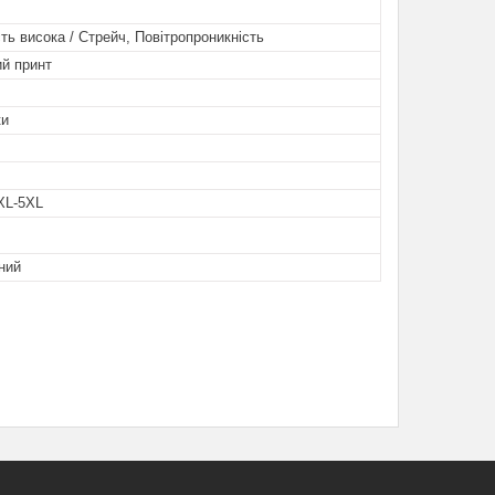
ть висока / Стрейч, Повітропроникність
ий принт
ки
XL-5XL
ний