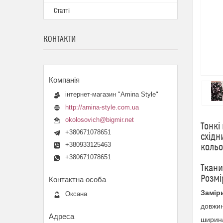
Статті
КОНТАКТИ
інтернет-магазин "Amina Style"
http://amina-style.com.ua
okolosovich@bigmir.net
Тонкі
+380671078651
східн
+380933125463
кольо
+380671078651
Ткани
Розмі
Замір
Оксана
довжин
ширина