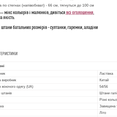
 по стегнах (напівобхват) - 66 см, тягнуться до 100 см
― мікс кольорів і малюнків, дивіться
всі оголошення
.
 якість.
 штани батальних розмірів - султанки, гаремки, аладіни
ТЕРИСТИКИ
вні
ник
Ластівка
а виробник
Китай
р жіночого одягу (UA)
54/56
 штанів
Штани гал
Різні коль
ка
Завищена 
Літо