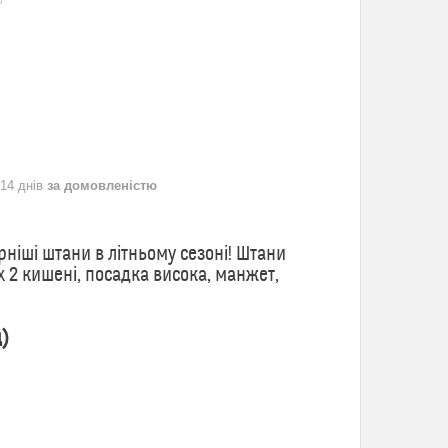
6
 14 днів
за домовленістю
ніші штани в літньому сезоні! Штани
х 2 кишені, посадка висока, манжет,
д)