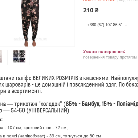
Немає в наявності
Код:
2806/
210 ₴
+380 (67) 107-86-51
повернення товару протягом
 штани галіфе ВЕЛИКИХ РОЗМІРІВ з кишенями. Найпопуляр
их шароварів - це домашній і повсякденний одяг. По бока
ри в асортименті.
на ― трикотаж "холодок" (
85% - Бамбук, 15% - Поліамі
р ― 54-60 (УНІВЕРСАЛЬНИЙ)
и:
а - 107 см, кроковий шов - 72 см,
 в поясі (напівобхват) - 39 см, тягнуться до 80 см