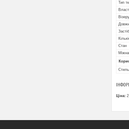
Тип т
Власт
Візеру
Довжи
Засті
Кільк
Стан
Міжна
Кори
Стиль
ІНФОР
Ціна:
2