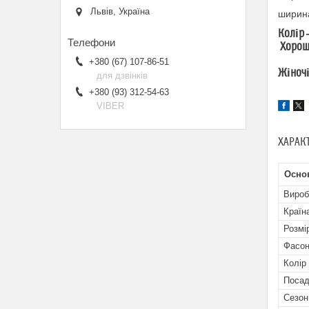
Львів, Україна
ширина
Колір 
Хороша
+380 (67) 107-86-51
Жіночі
для дзвінків
+380 (93) 312-54-63
VIBER
ХАРАК
Осно
Вироб
Країн
Розмі
Фасон
Колір
Посад
Сезон