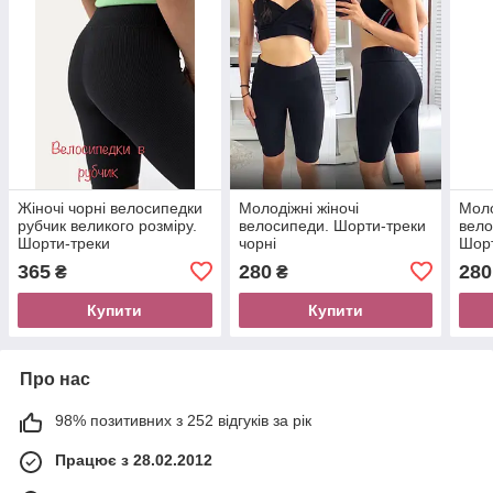
Жіночі чорні велосипедки
Молодіжні жіночі
Моло
рубчик великого розміру.
велосипеди. Шорти-треки
вело
Шорти-треки
чорні
Шорт
365
280
280
₴
₴
Купити
Купити
Про нас
98% позитивних з 252 відгуків за рік
Працює з 28.02.2012