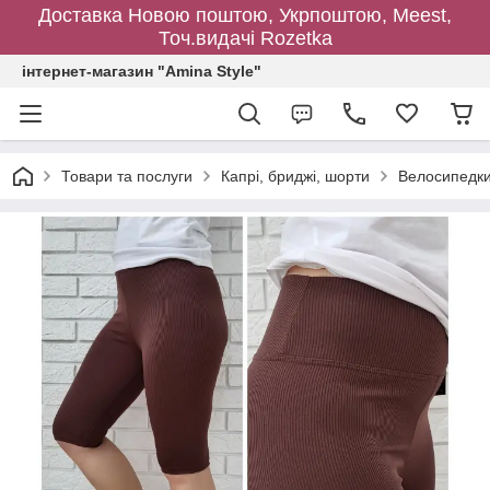
Доставка Новою поштою, Укрпоштою, Meest,
Точ.видачі Rozetka
інтернет-магазин "Amina Style"
Товари та послуги
Капрі, бриджі, шорти
Велосипедки