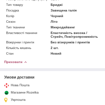
Тип товару
Бриджі
Посадка
Завищена талія
Колір
Чорний
Сезон
Літо
Тип тканини
Микродайвинг
Властивості тканини
Еластичність висока /
Стрейч, Повітропроникність
Візерунки і принти
Без візерунків і принтів
Кількість кишень
2 шт.
Стан
Новий
Приховати
Умови доставки
Нова Пошта
Магазини Rozetka
Укрпошта