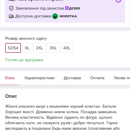
Замовлення під захистом
Доступна доставка
Розмір жіночого одягу
52/54
XL
2XL
3XL
4XL
Готово до відправки
Опис
Характеристики
Доставка
Оплата
Умови п
Опис
Жіночі класичні капрі з кишенями чорний еластан. Батали.
Хорошої якості. Довжина нижче коліна. Посадка завишена.
Велика еластичність. Відмінно сідають по фігурі, щільно
облягають ноги, не сковують рухів і добре тягнуться. Гарно
виглядають в поєднанні будь-яким верхом (спортивним або