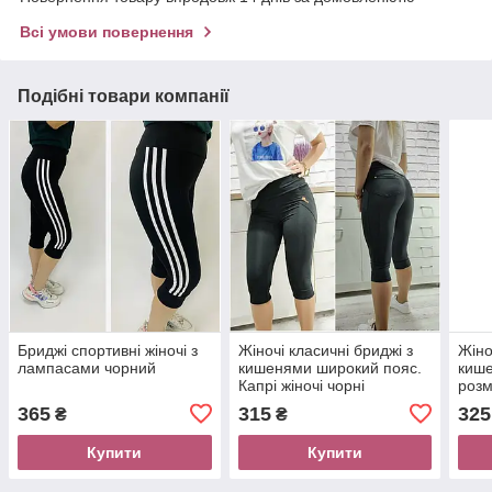
Всі умови повернення
Подібні товари компанії
Бриджі спортивні жіночі з
Жіночі класичні бриджі з
Жіно
лампасами чорний
кишенями широкий пояс.
кише
Капрі жіночі чорні
розм
Бат
365
315
325
₴
₴
Купити
Купити