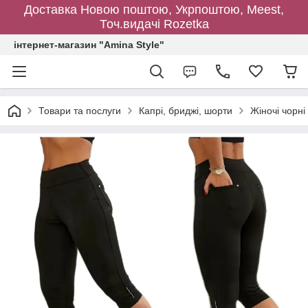
Доставка Новою поштою, Укрпоштою, Meest,
Точ.видачі Rozetka
інтернет-магазин "Amina Style"
Товари та послуги
Капрі, бриджі, шорти
Жіночі чорні