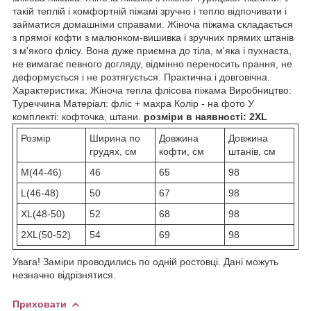
такій теплій і комфортній піжамі зручно і тепло відпочивати і
займатися домашніми справами. Жіноча піжама складається
з прямої кофти з малюнком-вишивка і зручних прямих штанів
з м'якого флісу. Вона дуже приємна до тіла, м'яка і пухнаста,
не вимагає певного догляду, відмінно переносить прання, не
деформується і не розтягується. Практична і довговічна.
Характеристика: Жіноча тепла флісова піжама Виробництво:
Туреччина Матеріал: фліс + махра Колір - на фото У
комплекті: кофточка, штани.
розміри в наявності: 2XL
Розмір
Ширина по
Довжина
Довжина
грудях, см
кофти, см
штанів, см
М(44-46)
46
65
98
L(46-48)
50
67
98
XL(48-50)
52
68
98
2XL(50-52)
54
69
98
Увага! Заміри проводились по одній ростовці. Дані можуть
незначно відрізнятися.
Приховати