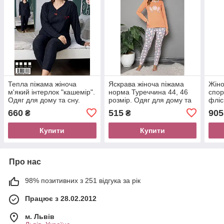
Тепла піжама жіноча
Яскрава жіноча піжама
Жіно
м'який інтерлок "кашемір".
норма Туреччина 44, 46
спор
Одяг для дому та сну.
розмір. Одяг для дому та
фліс
Туреччина
сну. Туреччина
Утеп
660
515
905
₴
₴
кап
Купити
Купити
Про нас
98% позитивних з 251 відгука за рік
Працює з 28.02.2012
м. Львів