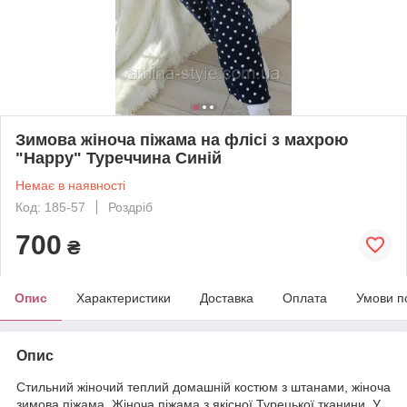
Зимова жіноча піжама на флісі з махрою
"Happy" Туреччина Синій
Немає в наявності
Код: 185-57
Роздріб
700
₴
Опис
Характеристики
Доставка
Оплата
Умови п
Опис
Стильний жіночий теплий домашній костюм з штанами, жіноча
зимова піжама. Жіноча піжама з якісної Турецької тканини. У