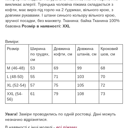
викликає алергії. Турецька чоловіча піжама складається з
кофти, має виріз під горло на 2 ґудзиках, вільного крою, з
довгими рукавами. І штани синього кольору вільного крою,
зручної посадки, без манжету. Тканина: байка Тканина 100%
бавовна
Розмір в наявності: ХХL
Виміри:
Розмір
Ширина
Довжина
Довжина
Кроковий
по грудях,
кофти, см
штанів, см
шов, см
см
М (46-48)
53
69
99
68
L (48-50)
55
71
103
70
ХL (52-54)
57
75
105
72
ХХL (54-
61
79
108
73
56)
Увага!
Заміри проводились по одній ростовці. Дані можуть
незначно відрізнятися.
В наявності є інші моделі -
всі піжами