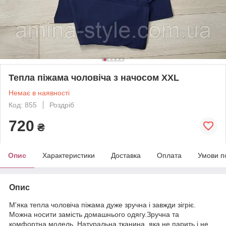
Тепла піжама чоловіча з начосом ХХL
Немає в наявності
Код: 855
Роздріб
720
₴
Опис
Характеристики
Доставка
Оплата
Умови п
Опис
М'яка тепла чоловіча піжама дуже зручна і завжди зігріє.
Можна носити замість домашнього одягу.Зручна та
комфортна модель. Натуральна тканина, яка не парить і не