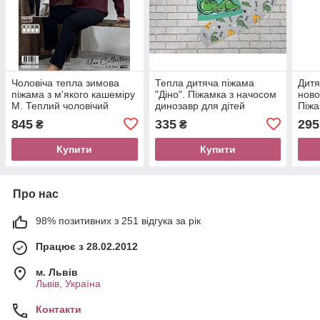
Чоловіча тепла зимова
Тепла дитяча піжама
Дитя
піжама з м'якого кашеміру
"Діно". Піжамка з начосом
ново
М. Теплий чоловічий
динозавр для дітей
Піжа
домашній костюм
діте
845
335
295
₴
₴
Купити
Купити
Про нас
98% позитивних з 251 відгука за рік
Працює з 28.02.2012
м. Львів
Львів, Україна
Контакти