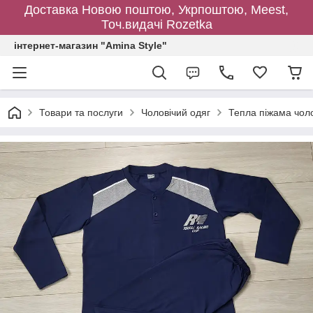
Доставка Новою поштою, Укрпоштою, Meest,
Точ.видачі Rozetka
інтернет-магазин "Amina Style"
Товари та послуги
Чоловічий одяг
Тепла піжама чол