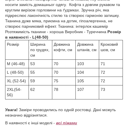
носити замість домашньог одягу. Кофта з довгим рукавом та
круглим вирізом горловини на ґудзиках. Зручна річ, яка
підкреслює лаконічність стилю та створює гармонію затишку.
Тканина дуже мяка, приємна на дотик, гіпоалергенна, не
створює парниковий ефект. Тканина: інтерлок кашемір
Розтяжимість тканини - хороша Виробник - Туреччина
Розмір
в наявності - L(48-50)
Розмір
Ширина
Довжина
Довжина
Кроковий
по грудях,
кофти, см
штанів, см
шов, см
см
М (46-48)
53
70
103
71
L (48-50)
55
70
104
72
ХL (52-54)
59
75
105
72
2XL(54-
62
78
107
73
56)
Увага!
Заміри проводились по одній ростовці. Дані можуть
незначно відрізнятися.
В наявності є інші моделі -
всі піжами