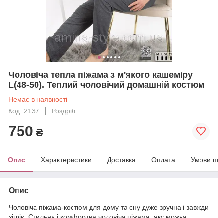
Чоловіча тепла піжама з м'якого кашеміру
L(48-50). Теплий чоловічий домашній костюм
Немає в наявності
Код: 2137
Роздріб
750
₴
Опис
Характеристики
Доставка
Оплата
Умови п
Опис
Чоловіча піжама-костюм для дому та сну дуже зручна і завжди
зігріє. Стильна і комфортна чоловіча піжама, яку можна