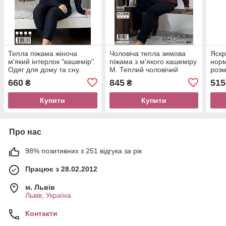
Тепла піжама жіноча
Чоловіча тепла зимова
Яскр
м'який інтерлок "кашемір".
піжама з м'якого кашеміру
норм
Одяг для дому та сну.
М. Теплий чоловічий
розм
Туреччина
домашній костюм
сну.
660
845
515
₴
₴
Купити
Купити
Про нас
98% позитивних з 251 відгука за рік
Працює з 28.02.2012
м. Львів
Львів, Україна
Контакти