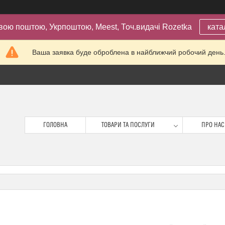
вою поштою, Укрпоштою, Meest, Точ.видачі Rozetka
ката
Ваша заявка буде оброблена в найближчий робочий день
ГОЛОВНА
ТОВАРИ ТА ПОСЛУГИ
ПРО НАС