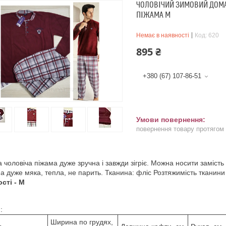
ЧОЛОВІЧИЙ ЗИМОВИЙ ДОМА
ПІЖАМА М
Немає в наявності
Код:
620
895 ₴
+380 (67) 107-86-51
повернення товару протягом
 чоловіча піжама дуже зручна і завжди зігріє. Можна носити заміс
а дуже мяка, тепла, не парить. Тканина: фліс Розтяжимість тканин
сті - М
:
Ширина по грудях,