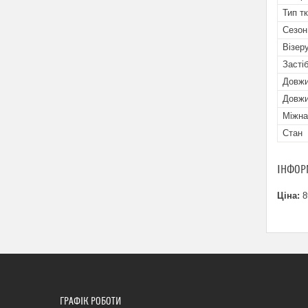
Тип т
Сезон
Візеру
Засті
Довжи
Довжи
Міжна
Стан
ІНФОР
Ціна:
8
ГРАФІК РОБОТИ