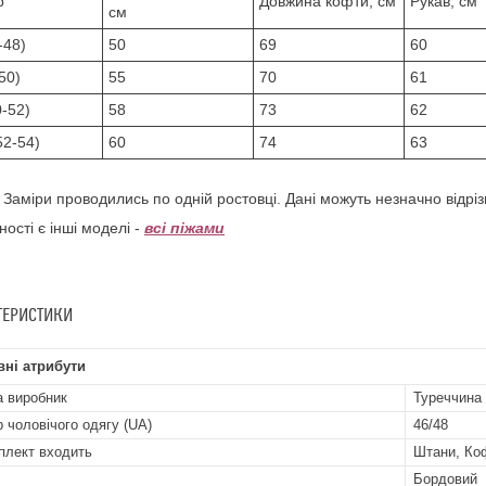
р
Довжина кофти, см
Рукав, см
см
-48)
50
69
60
50)
55
70
61
0-52)
58
73
62
52-54)
60
74
63
!
Заміри проводились по одній ростовці. Дані можуть незначно відріз
ності є інші моделі -
всі піжами
ТЕРИСТИКИ
ні атрибути
а виробник
Туреччина
р чоловічого одягу (UA)
46/48
плект входить
Штани, Ко
Бордовий