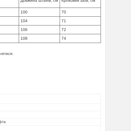
Довжина штанів, см
Кроковий шов, см
100
70
104
71
106
72
108
74
нятися.
фта