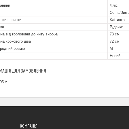
канини
Фліс
Осінь/Зим
нки і принти
Клітинка
бка
Гудзики
на від горловини до низу вироба
73 см
на крокового шва
72 см
родний розмір
M
Новий
МАЦІЯ ДЛЯ ЗАМОВЛЕННЯ
95 ₴