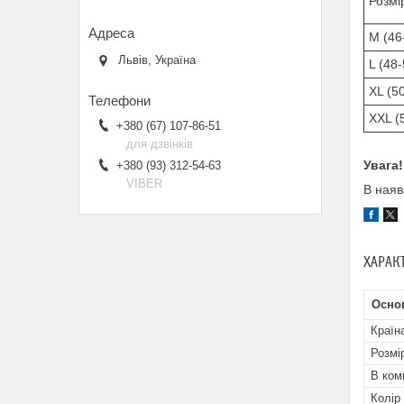
Розмі
М (46
Львів, Україна
L (48-
ХL (5
ХХL (
+380 (67) 107-86-51
для дзвінків
Увага
+380 (93) 312-54-63
VIBER
В наяв
ХАРАК
Основ
Країн
Розмі
В ком
Колір