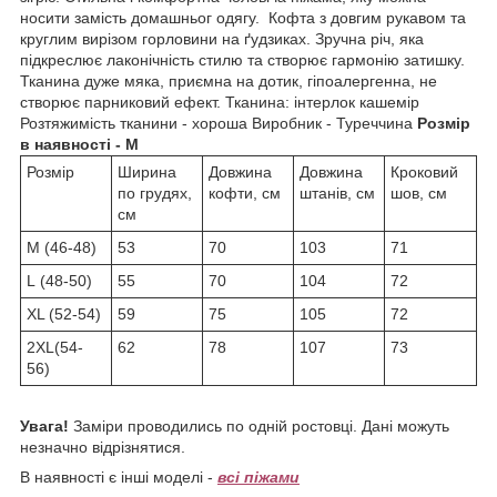
носити замість домашньог одягу. Кофта з довгим рукавом та
круглим вирізом горловини на ґудзиках. Зручна річ, яка
підкреслює лаконічність стилю та створює гармонію затишку.
Тканина дуже мяка, приємна на дотик, гіпоалергенна, не
створює парниковий ефект. Тканина: інтерлок кашемір
Розтяжимість тканини - хороша Виробник - Туреччина
Розмір
в наявності - М
Розмір
Ширина
Довжина
Довжина
Кроковий
по грудях,
кофти, см
штанів, см
шов, см
см
М (46-48)
53
70
103
71
L (48-50)
55
70
104
72
ХL (52-54)
59
75
105
72
2XL(54-
62
78
107
73
56)
Увага!
Заміри проводились по одній ростовці. Дані можуть
незначно відрізнятися.
В наявності є інші моделі -
всі піжами