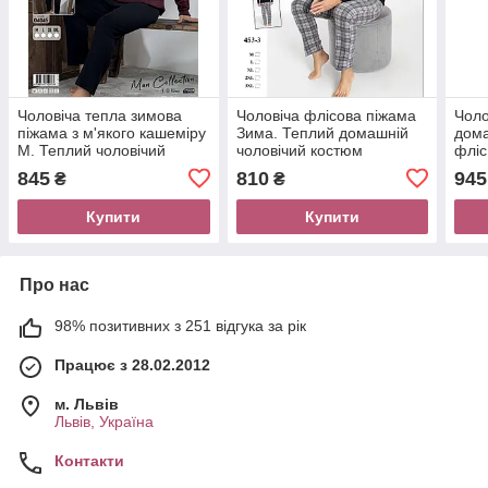
Чоловіча тепла зимова
Чоловіча флісова піжама
Чоло
піжама з м'якого кашеміру
Зима. Теплий домашній
дома
М. Теплий чоловічий
чоловічий костюм
фліс
домашній костюм
піжа
845
810
945
₴
₴
Купити
Купити
Про нас
98% позитивних з 251 відгука за рік
Працює з 28.02.2012
м. Львів
Львів, Україна
Контакти