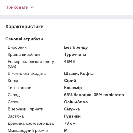
Приховати
Характеристики
Основні атрибути
Виробник
Без бренду
Країна виробник
Туреччина
Розмір чоловічого одягу
46/48
(UA)
В комплект входить
Штани, Кофта
Колір
Сірий
Тип тканини
Кашемір
Склад
65% бавовна, 35% поліестер
Сезон
Осінь/Зима
Візерунки і принти
Смужка
Застібка
Гудзики
Довжина крокового шва
73 см
Міжнародний розмір
M