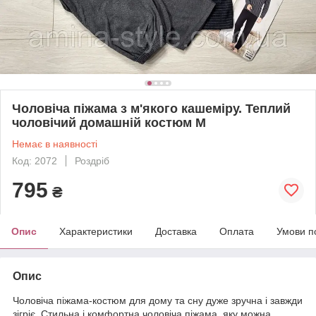
Чоловіча піжама з м'якого кашеміру. Теплий
чоловічий домашній костюм М
Немає в наявності
Код: 2072
Роздріб
795
₴
Опис
Характеристики
Доставка
Оплата
Умови п
Опис
Чоловіча піжама-костюм для дому та сну дуже зручна і завжди
зігріє. Стильна і комфортна чоловіча піжама, яку можна