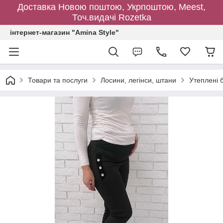
Доставка Новою поштою, Укрпоштою, Meest,
Точ.видачі Rozetka
інтернет-магазин "Amina Style"
Товари та послуги
Лосини, легінси, штани
Утеплені б