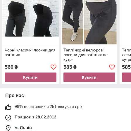
Чорні класичні лосини для
Теплі чорні велюрові
Тепл
вагітних
лосини для вагітних на
лоси
хутрі
хутр
560
585
585
₴
₴
Купити
Купити
Про нас
98% позитивних з 251 відгука за рік
Працює з 28.02.2012
м. Львів