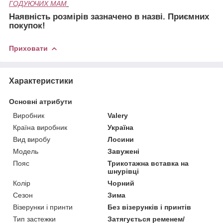
ГОДУЮЧИХ МАМ
Наявність розмірів зазначено в назві. Приємних
покупок!
Приховати
Характеристики
Основні атрибути
Виробник
Valery
Країна виробник
Україна
Вид виробу
Лосини
Модель
Завужені
Пояс
Трикотажна вставка на
шнурівці
Колір
Чорний
Сезон
Зима
Візерунки і принти
Без візерунків і принтів
Тип застежки
Затягується ременем/