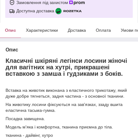
Замовлення під захистом
Доступна доставка
Опис
Характеристики
Доставка
Оплата
Умови п
Опис
Класичні шкіряні легінси лосини жіночі
для вагітних на хутрі, прикрашені
вставкою з замша і гудзиками з боків.
Вставка на животик виконана з еластичного трикотажу, який
дуже добре тягнеться, задня частина - з основної тканини.
На животику лосини фіксуються на зав'язках, ззаду вшита
еластична тасьма-гумка.
Посадка завищена.
Модель м'яка і комфортна, тканина приємна до тіла.
тканина - дайвінг, хутро