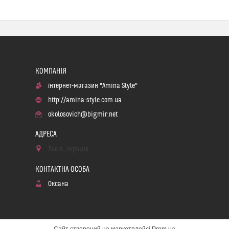
інтернет-магазин "Amina Style"
http://amina-style.com.ua
okolosovich@bigmir.net
Львів, Україна
Оксана