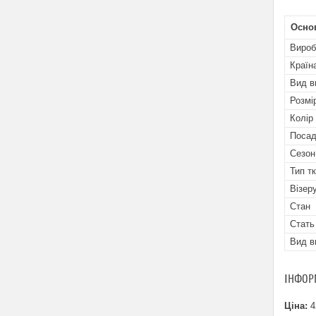
Осно
Вироб
Країн
Вид в
Розмі
Колір
Посад
Сезон
Тип т
Візеру
Стан
Стать
Вид в
ІНФОР
Ціна:
4