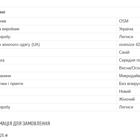
вні
ник
OSM
а виробник
Україна
иробу:
Легінси
р жіночого одягу (UA)
oversize 42
Синій
ка
Середня п
Весна/Осі
канини
Микродайв
нки і принти
Без візерун
Новий
Жіночий
иробу
Легінси
МАЦІЯ ДЛЯ ЗАМОВЛЕННЯ
25 ₴