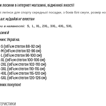
и лосини в інтернет магазині, відмінної якості!
і легінси для спорту середньої посадки, з боків білі смуги, розмір н
ал: м/дайвінг елестан
ри в наявності:
S,
L, XL, 2XL, 3XL, 4XL, 5XL
 синій
ик: Україна.
 S (об'єм стегон 88-92 см)
 M (об'єм стегон 92-96 см)
 L (об'єм стегон 96-100 см)
 XL (об'єм стегон 100-106 см)
 2XL (об'єм стегон 102-110 см)
 3XL (об'єм стегон 110-115 см)
 4XL (об'єм стегон 115-120 см)
 5XL (об'єм стегон 120-126 см)
них покупок!
ТЕРИСТИКИ