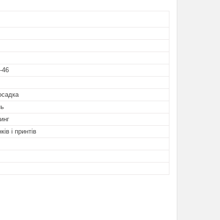
-46
осадка
нь
инг
ків і принтів