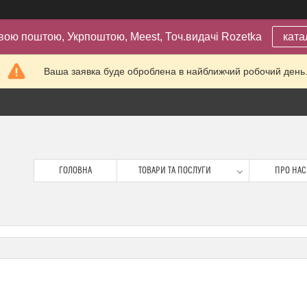
вою поштою, Укрпоштою, Meest, Точ.видачі Rozetka
ката
Ваша заявка буде оброблена в найближчий робочий день
ГОЛОВНА
ТОВАРИ ТА ПОСЛУГИ
ПРО НАС