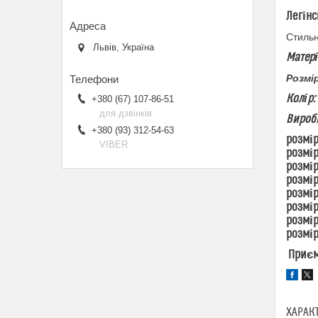
Легінс
Стильн
Львів, Україна
Матері
Розмі
Колір:
+380 (67) 107-86-51
для дзвінків
Виробн
+380 (93) 312-54-63
розмір
VIBER
розмір
розмір
розмір
розмір
розмір
розмір
розмір
Приєм
ХАРАК